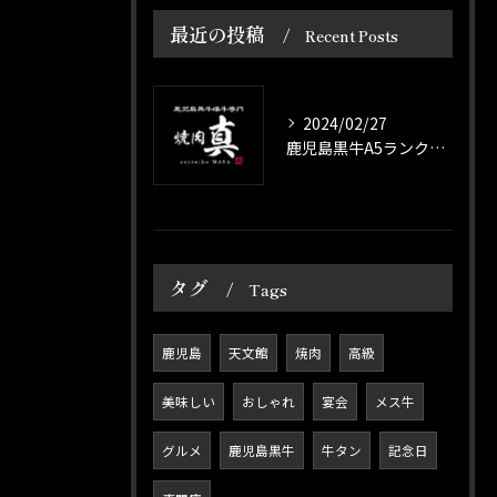
最近の投稿
Recent Posts
2024/02/27
鹿児島黒牛A5ランクの焼肉が楽しめるお店はここだ！
タグ
Tags
鹿児島
天文館
焼肉
高級
美味しい
おしゃれ
宴会
メス牛
グルメ
鹿児島黒牛
牛タン
記念日